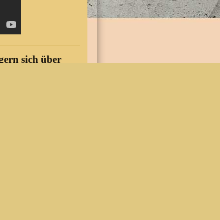
gern sich über
zuschüsse
verein Köndringen
-Piano und
en ein Loch in die
gsvolle Blicke in die
nsjahr bestimmten die
über die Entscheidung
Vorjahr mit 50 Prozent
men, die begründet und