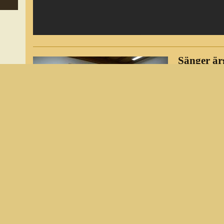
Sänger är
geringere
Gemeinde
Beim Gesang
reißen ein E
Theaterkuliss
Kasse.
TENINGEN-KÖNDRINGEN (arr). Enttäuschung, hoffnun
Zukunft und ein Rückblick auf ein vielgestaltiges Verei
Hauptversammlung des Gesangvereins Köndringen.
g
Vorsitzender Manfred Voigt zeigte sich sehr enttäuscht 
e
der Gemeinde, Zuschussanträge nur mit 25 statt wie im 
zu bezuschussen. "Unsere Anträge, die sehr selten kom