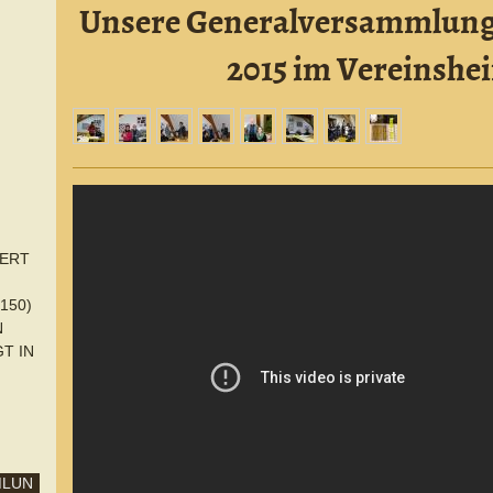
Unsere Generalversammlung 
2015 im Vereinshe
ERT
150)
N
T IN
MLUN