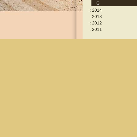
G
2014
2013
2012
2011
T
ermine 20
26
Beitrittserklärung
und Anmeldung
29.07.2026 Vorstellun
neuer Dirigentin der
Jukeboxx Offene Prob