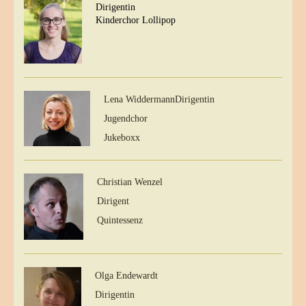
Dirigentin
Kinderchor Lollipop
Lena Widdermann
Dirigentin
Jugendchor
Jukeboxx
Christian Wenzel
Dirigent
Quintessenz
Olga Endewardt
Dirigentin