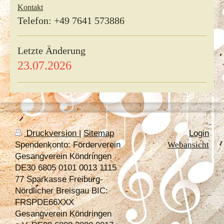
Kontakt
Telefon: +49 7641 573886
Letzte Änderung
23.07.2026
Druckversion
|
Sitemap
Login
Spendenkonto: Förderverein
Webansicht
Gesangverein Köndringen
DE30 6805 0101 0013 1115
77 Sparkasse Freiburg-
Nördlicher Breisgau BIC:
FRSPDE66XXX
Gesangverein Köndringen