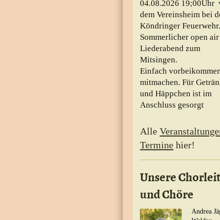
04.08.2026 19;00Uhr 
dem Vereinsheim bei d
Köndringer Feuerwehr
Sommerlicher open air
Liederabend zum
Mitsingen.
Einfach vorbeikomme
mitmachen. Für Geträ
und Häppchen ist im
Anschluss gesorgt
Alle
Veranstaltunge
Termine
hier!
Unsere Chorlei
und Chöre
Andrea Jä