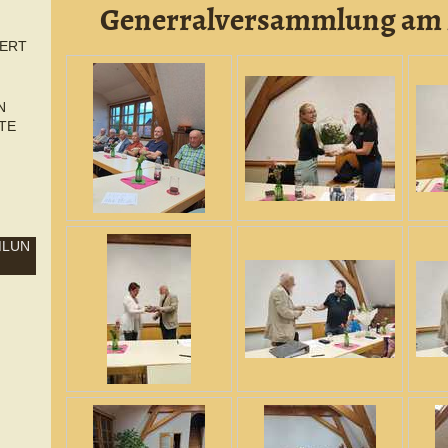
Generralversammlung am 2
ERT
N
TE
MLUN