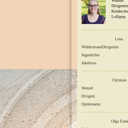
Waldau
Dirigentin
Kindercho
Lollipop
Lena
Widdermann
Dirigentin
Jugendchor
Jukeboxx
Christian
Wenzel
Dirigent
Quintessenz
Olga End