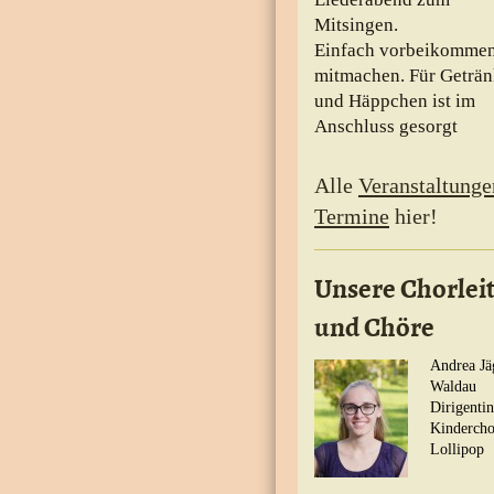
Mitsingen.
Einfach vorbeikomme
mitmachen. Für Geträ
und Häppchen ist im
Anschluss gesorgt
Alle
Veranstaltunge
Termine
hier!
Unsere Chorlei
und Chöre
Andrea Jä
Waldau
Dirigentin
Kindercho
Lollipop