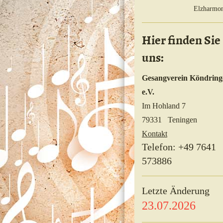
Elzharmon
Hier finden Sie
uns:
Gesangverein Köndring
e.V.
Im Hohland 7
79331 Teningen
Kontakt
Telefon: +49 7641
573886
Letzte Änderung
23.07.2026