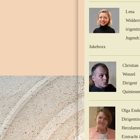
Lena
Widder
irigent
Jugendc
Jukeboxx
Christian
Wenzel
Dirigent
Quintesse
Olga End
Dirigenti
Herzdame
Eintracht