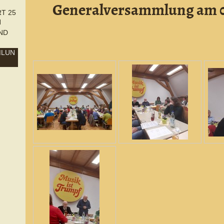
Generalversammlung am 0
T 25
N
ND
MLUN